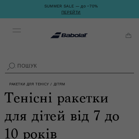
Перейти
SUMMER SALE — до −70%
до
контенту
ПЕРЕЙТИ
Кош
ПОШУК
.
РАКЕТКИ ДЛЯ ТЕНІСУ
/
ДІТЯМ
К
Тенісні ракетки
о
для дітей від 7 до
л
10 років