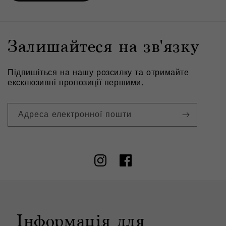
до нашого консультанта (0 800 330-198) — можливо,
він допоможе врахувати фактори, про які ви й не
підозрювали. Не забудьте передплатити Babolat в
Залишайтеся на зв'язку
соцмережах — так ви не пропустите жодної вигідної
пропозиції!
Підпишіться на нашу розсилку та отримайте
ексклюзивні пропозиції першими.
Адреса електронної пошти
Instagram
Facebook
Інформація для