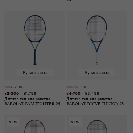
26
Купити зараз
Купити зараз
Розпродаж
Розпродаж
Продавець:
Продавець:
140482-100
140516-100
Звичайна
Ціна
Звичайна
Ціна
₴2,300
₴1,799
₴4,700
₴3,499
Дитяча тенісна ракетка
Дитяча тенісна ракетка
ціна
зі
ціна
зі
BABOLAT BALLFIGHTER 25
BABOLAT DRIVE JUNIOR 25
знижкою
знижкою
NEW
NEW