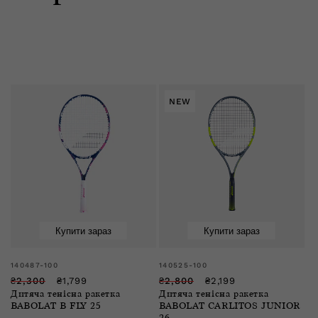
е
к
NEW
ц
і
я
:
Купити зараз
Купити зараз
Розпродаж
Розпродаж
Продавець:
Продавець:
140487-100
140525-100
Звичайна
Ціна
Звичайна
Ціна
₴2,300
₴1,799
₴2,800
₴2,199
Дитяча тенісна ракетка
Дитяча тенісна ракетка
ціна
зі
ціна
зі
BABOLAT B FLY 25
BABOLAT CARLITOS JUNIOR
знижкою
знижкою