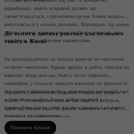
Всі ракетки, незалежно від лінії та конкретної
модифікації, мають яскравий дизайн, що
запам'ятовується, і ергономічні ручки. Кожна модель
випускається у кількох розмірах. Відповідно, під кожну
дитину можна індивідуально підібрати інвентар, що
Де купити дитячу ракетку для великого
відповідає його фізичним параметрам.
тенісу в Києві
Не розпорошуйтесь на пошуки ракеток по численних
інтернет-магазинах. Краще одразу ж робіть покупки на
babolat-shop.com.ua. Навіть після тривалих
поневірянь у пошуках кращого магазину ви зрозумієте,
що каталог Babolat робить пропозицію, вигіднішої якої
Оформіть замовлення, додавши вподобану модель в
в Україні не знайти. Бренд добре відомий у
кошик. Рекомендуємо вам не поспішати з вибором,
професійних колах, тому від його продукції не варто
адже від першої ракетки дитини залежить чи не всі її
очікувати на «сюрпризи».
подальші стосунки з тенісом.
Порівняйте ракетки різних моделей та серій, почитайте
Показати більше
описи та відгуки. Якщо сумніваєтеся, зателефонуйте