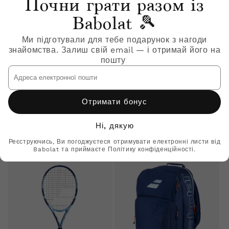
Почни грати разом із
Babolat 🎾
Ми підготували для тебе подарунок з нагоди
знайомства. Залиш свій email — і отримай його на
Купити зараз
Купити зараз
Розпродаж
Розпродаж
пошту
Адреса
Продавець:
140516-100
електронної
пошти
Звичайна
Ціна
₴4,700
₴3,499
+
Дитяча тенісна ракетка
ціна
зі
Отримати бонус
BABOLAT DRIVE JUNIOR 25
знижкою
Продавець:
4US25041X-4128
Звичайна
Ціна
₴3,600
₴1,999
Ні, дякую
Тенісне худі BABOLAT DRIVE
ціна
зі
HOOD SWEAT
Реєструючись, Ви погоджуєтеся отримувати електронні листи від
знижкою
Babolat та приймаєте Політику конфіденційності.