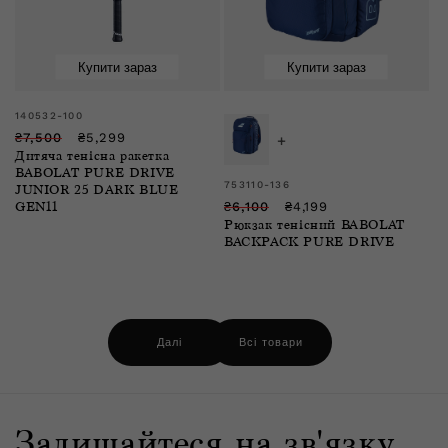
Купити зараз
Купити зараз
Розпродаж
Розпродаж
Продавець:
140532-100
Звичайна
Ціна
₴7,500
₴5,299
+
Дитяча тенісна ракетка
ціна
зі
BABOLAT PURE DRIVE
знижкою
Продавець:
753110-136
JUNIOR 25 DARK BLUE
Звичайна
Ціна
₴6,100
₴4,199
GEN11
Рюкзак тенісний BABOLAT
ціна
зі
BACKPACK PURE DRIVE
знижкою
Далі
Всі товари
Залишайтеся на зв'язку