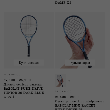
знижкою
DAMP X2
Купити зараз
Купити зараз
Розпродаж
Розпродаж
Продавець:
140530-100
Звичайна
Ціна
₴7,500
₴5,299
+
Дитяча тенісна ракетка
ціна
зі
BABOLAT PURE DRIVE
знижкою
Продавець:
741022-100
JUNIOR 26 DARK BLUE
Звичайна
Ціна
₴1,400
₴999
GEN11
Сувенірна тенісна мініракетка
ціна
зі
BABOLAT MINI RACKET
знижкою
PURE DRIVE 25