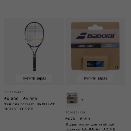
е
к
ц
і
я
Купити зараз
Купити зараз
Розпродаж
Розпродаж
Продавець:
121263-100
:
Звичайна
Ціна
₴6,900
₴4,999
+
Тенісна ракетка BABOLAT
ціна
зі
BOOST DRIVE
знижкою
Продавець:
700132-136
Звичайна
Ціна
₴670
₴359
Віброгасник для тенісної
ціна
зі
ракетки BABOLAT DRIVE