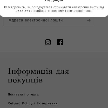
Підпишіться на нашу розсилку та отримайте
ексклюзивні пропозиції першими.
Реєструючись, Ви погоджуєтеся отримувати електронні листи від
Babolat та приймаєте Політику конфіденційності.
Адреса електронної пошти
Instagram
Facebook
Інформація для
покупців
Доставка і оплата
Refund Policy / Повернення