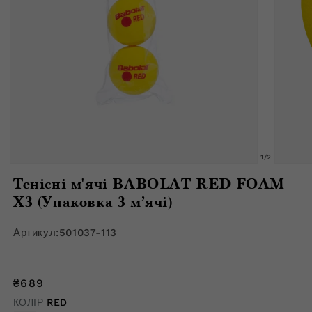
з
1
/
2
Відкрити
Відкрити
медіафайл
медіафа
Тенісні м'ячі BABOLAT RED FOAM
1
2
в
в
X3 (Упаковка 3 м’ячі)
модальному
модальн
вікні
вікні
Артикул:
501037-113
Звичайна
₴689
ціна
КОЛІР
RED