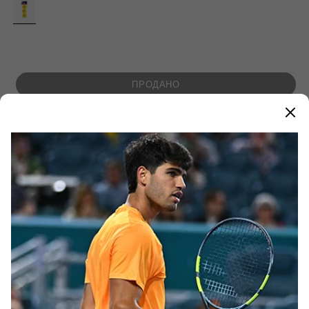
ВАРІАНТ
РОЗПРОДАНО
АБО
НЕДОСТУПНИЙ
ПРОДАНО
Опис товару
Артикул: 501037/113
Склад: 100% пенополіуретан
Дизайн: логотип
Матеріал: піна
Кількість...
ПЕРЕГЛЯНУТИ БІЛЬШЕ
Популярне зараз