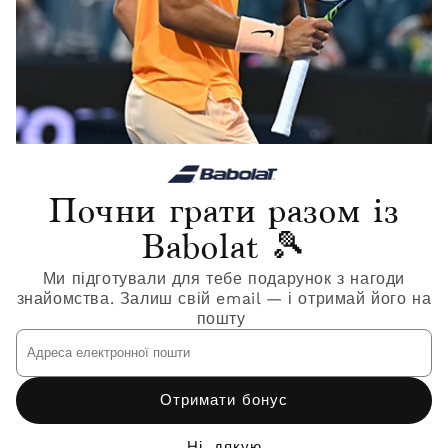
Раніше Переглянуті
Почни грати разом із
Відгуки клієнтів
Babolat 🎾
Будьте першим, хто напише відгук
Ми підготували для тебе подарунок з нагоди
Написати відгук
знайомства. Залиш свій email — і отримай його на
пошту
Адреса
Нічого не знайдено
електронної
пошти
Залишайтеся на зв'язку
Отримати бонус
Ні, дякую