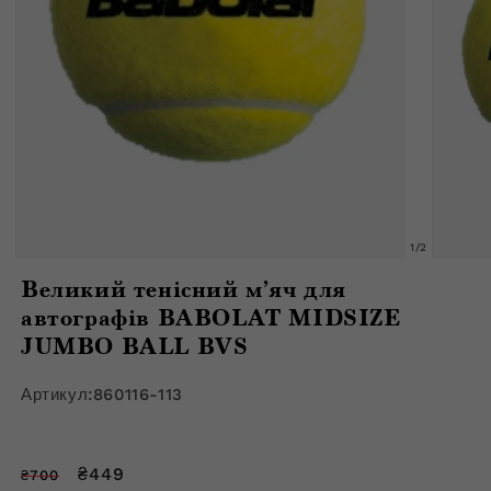
з
1
/
2
Відкрити
Відкрити
медіафайл
медіафа
Великий тенісний м’яч для
1
2
в
в
автографів BABOLAT MIDSIZE
модальному
модальн
вікні
JUMBO BALL BVS
вікні
Артикул:
860116-113
Звичайна
Ціна
₴449
₴700