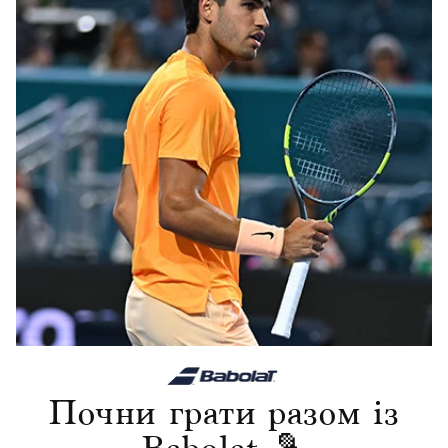
Раніше Переглянуті
Почни грати разом із
Продавець:
860116-113