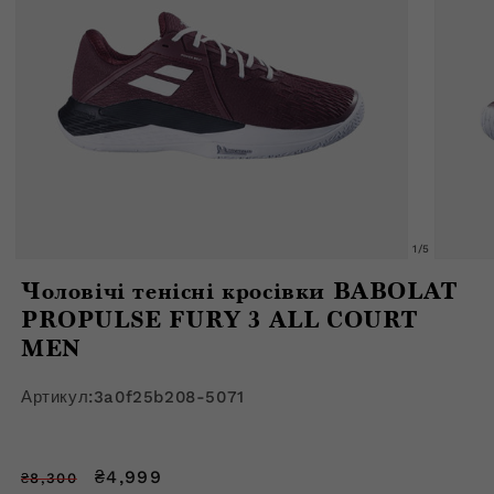
з
1
/
5
Відкрити
Відкрити
медіафайл
медіафа
Чоловічі тенісні кросівки BABOLAT
1
2
в
в
PROPULSE FURY 3 ALL COURT
модальному
модальн
вікні
MEN
вікні
Артикул:
3a0f25b208-5071
Звичайна
Ціна
₴4,999
₴8,300