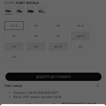
ціна
зі
КОЛІР
PORT ROYALE
знижкою
44.5
45
46
46.5
ВАРІАНТ
47
48
40
40.5
РОЗПРОДАН
АБО
НЕДОСТУПН
ВАРІАНТ
ВАРІАНТ
ВАРІАНТ
41
42
42.5
43
РОЗПРОДАНО
РОЗПРОДАНО
РОЗПРОДАНО
АБО
АБО
АБО
НЕДОСТУПНИЙ
НЕДОСТУПНИЙ
НЕДОСТУПНИЙ
44
ДОДАТИ ДО КОШИКА
Опис товару
Артикул: 3A0F25B208/5071
Вага: 370 грамів (розмір 42,5)
Склад: 59% синтетика, 41%...
ПЕРЕГЛЯНУТИ БІЛЬШЕ