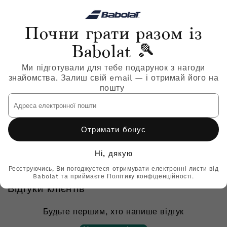
Почни грати разом із
Babolat 🎾
Ми підготували для тебе подарунок з нагоди
знайомства. Залиш свій email — і отримай його на
пошту
Продавець:
3A0F25B208-5071
Адреса
електронної
Чоловічі тенісні кросівки
пошти
BABOLAT PROPULSE FURY 3
Отримати бонус
ALL COURT MEN
₴4,999
Ні, дякую
Реєструючись, Ви погоджуєтеся отримувати електронні листи від
Babolat та приймаєте Політику конфіденційності.
Відгуки клієнтів
Будьте першим, хто напише відгук