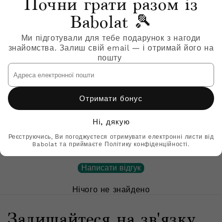
Почни грати разом із
Babolat 🎾
Продавець:
3A1F25A556-1110
Ми підготували для тебе подарунок з нагоди
знайомства. Залиш свій email — і отримай його на
Жіночі тенісні кросівки
пошту
BABOLAT SFX EVO ALL COURT
Адреса
WOMEN
електронної
пошти
₴3,599
Отримати бонус
Ні, дякую
Відгуки клієнтів
Реєструючись, Ви погоджуєтеся отримувати електронні листи від
Babolat та приймаєте Політику конфіденційності.
Будьте першим, хто напише відгук
Написати відгук
Нічого не знайдено
Залишайтеся на зв'язку