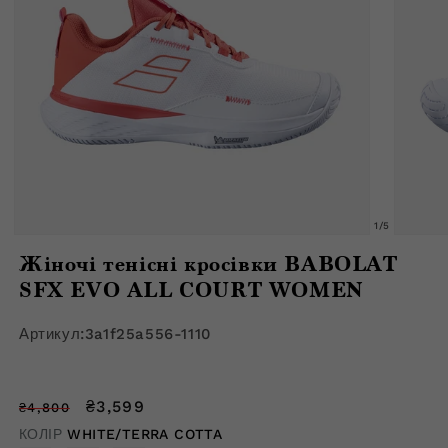
з
1
/
5
Відкрити
Відкрити
медіафайл
медіафа
Жіночі тенісні кросівки BABOLAT
1
2
в
в
SFX EVO ALL COURT WOMEN
модальному
модальн
вікні
вікні
Артикул:
3a1f25a556-1110
Звичайна
Ціна
₴3,599
₴4,800
ціна
зі
КОЛІР
WHITE/TERRA COTTA