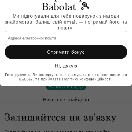
Babolat 🎾
Продавець:
3MTG061-5051
Ми підготували для тебе подарунок з нагоди
знайомства. Залиш свій email — і отримай його на
Чоловічі тенісні шорти
пошту
BABOLAT PLAY SHORT MEN
Адреса
електронної
₴1,499
пошти
Отримати бонус
Відгуки клієнтів
Ні, дякую
Реєструючись, Ви погоджуєтеся отримувати електронні листи від
Будьте першим, хто напише відгук
Babolat та приймаєте Політику конфіденційності.
Написати відгук
Нічого не знайдено
Залишайтеся на зв'язку