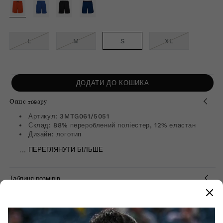
знижкою
ВАРІАНТ
ВАРІАНТ
ВАРІАНТ
L
M
S
XL
РОЗПРОДАНО
РОЗПРОДАНО
РОЗПРОДАН
АБО
АБО
АБО
НЕДОСТУПНИЙ
НЕДОСТУПНИЙ
НЕДОСТУПНИ
ДОДАТИ ДО КОШИКА
Опис товару
Артикул: 3MTG061/5051
Склад: 88% перероблений поліестер, 12% еластан
Дизайн: логотип
...
ПЕРЕГЛЯНУТИ БІЛЬШЕ
Таблиця розмірів