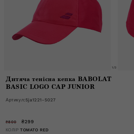
з
1
/
3
Відкрити
Відкрити
медіафайл
медіафа
Дитяча тенісна кепка BABOLAT
1
2
в
в
BASIC LOGO CAP JUNIOR
модальному
модальн
вікні
вікні
Артикул:
5ja1221-5027
Звичайна
Ціна
₴299
₴800
ціна
зі
КОЛІР
TOMATO RED