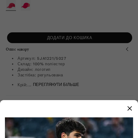
знижкою
ДОДАТИ ДО КОШИКА
Опис товару
Артикул: 5JA1221/5027
Склад: 100% поліестер
Дизайн: логотип
Застібка: регульована
Крій:...
ПЕРЕГЛЯНУТИ БІЛЬШЕ
Популярне зараз