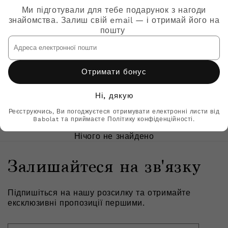
Дитяча тенісна кепка BABOLAT
Ми підготували для тебе подарунок з нагоди
BASIC LOGO CAP JUNIOR
знайомства. Залиш свій email — і отримай його на
пошту
₴299
Адреса
електронної
пошти
Відгуки клієнтів
Отримати бонус
Будьте першим, хто напише відгук
Ні, дякую
Реєструючись, Ви погоджуєтеся отримувати електронні листи від
Написати відгук
Babolat та приймаєте Політику конфіденційності.
Нічого не знайдено
Залишайтеся на зв'язку
Підпишіться на нашу розсилку та отримайте
ексклюзивні пропозиції першими.